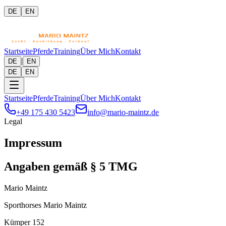
DE
EN
Startseite
Pferde
Training
Über Mich
Kontakt
|
DE
EN
DE
EN
Startseite
Pferde
Training
Über Mich
Kontakt
+49 175 430 5423
info@mario-maintz.de
Legal
Impressum
Angaben gemäß § 5 TMG
Mario Maintz
Sporthorses Mario Maintz
Kümper 152